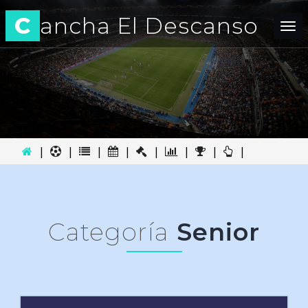
C
ancha El Descanso
Tog
nav
|
|
|
|
|
|
|
|
Categoría
Senior