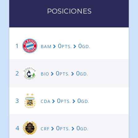
POSICIONES
1
0
0
BAM
PTS.
GD.
2
0
0
BIO
PTS.
GD.
3
0
0
CDA
PTS.
GD.
4
0
0
CRF
PTS.
GD.