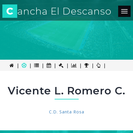
C
ancha El Descanso
Tog
nav
|
|
|
|
|
|
|
|
Vicente L. Romero C.
C.D. Santa Rosa