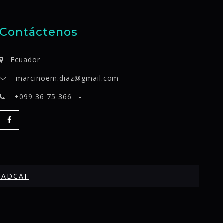
Contáctenos
Ecuador
marcinoem.diaz@gmail.com
+099 36 75 366__-____
SADCAF