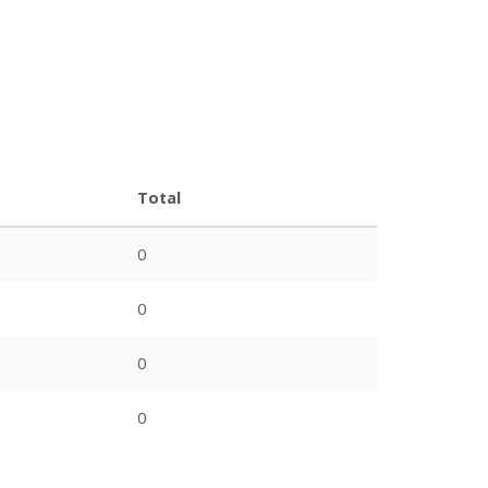
Total
0
0
0
0