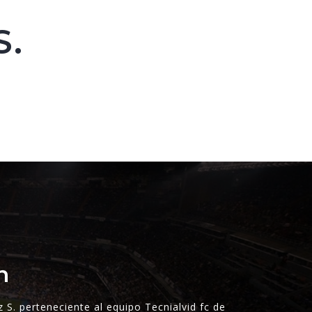
S.
n
 S. perteneciente al equipo Tecnialvid fc de