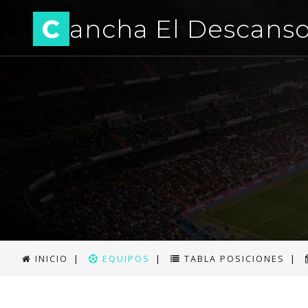
C
ancha El Descans
INICIO
|
EQUIPOS
|
TABLA POSICIONES
|