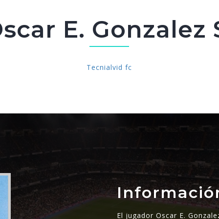
scar E. Gonzalez 
Tecnialvid fc
Informació
El jugador Oscar E. Gonzalez