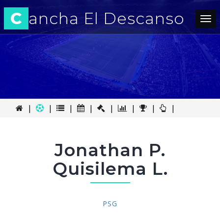
C
ancha El Descanso
Tog
nav
|
|
|
|
|
|
|
|
Jonathan P.
Quisilema L.
PSG