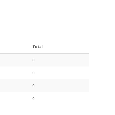
Total
0
0
0
0