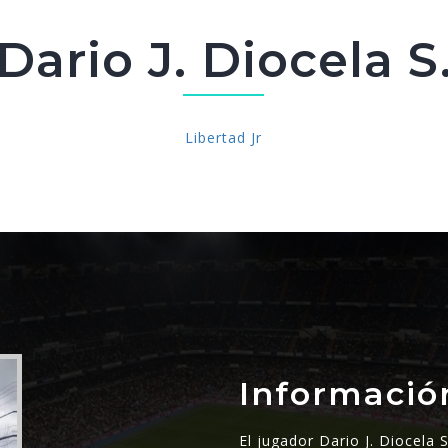
Dario J. Diocela S
Libertad Jr
Informació
El jugador Dario J. Diocela 