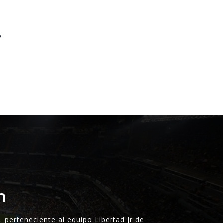
.
n
S. perteneciente al equipo Libertad Jr de