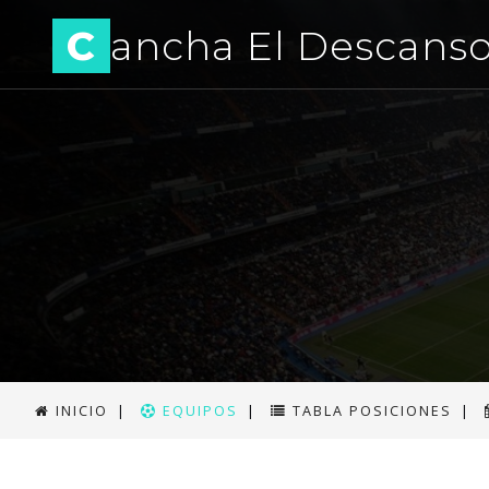
C
ancha El Descans
INICIO
|
EQUIPOS
|
TABLA POSICIONES
|