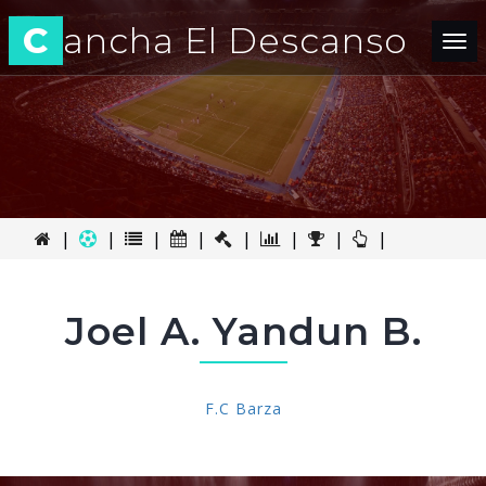
C
ancha El Descanso
Tog
nav
|
|
|
|
|
|
|
|
Joel A. Yandun B.
F.C Barza